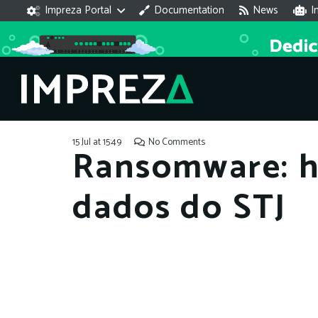
Impreza Portal
Documentation
News
I
15 Jul at 15:49
No Comments
Ransomware: h
dados do STJ