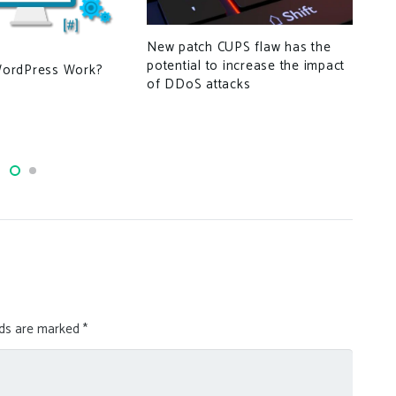
New patch CUPS flaw has the
potential to increase the impact
ordPress Work?
Can
of DDoS attacks
col
rec
ille
lds are marked
*