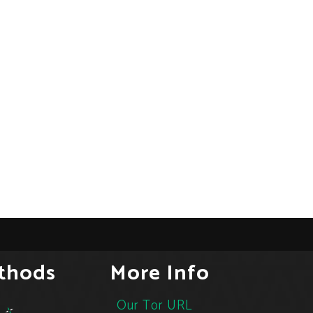
thods
More Info
Our Tor URL