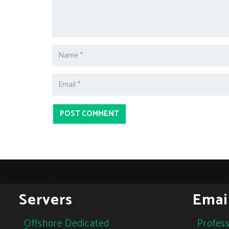
POST COMMENT
Servers
Emai
Offshore Dedicated
Profess