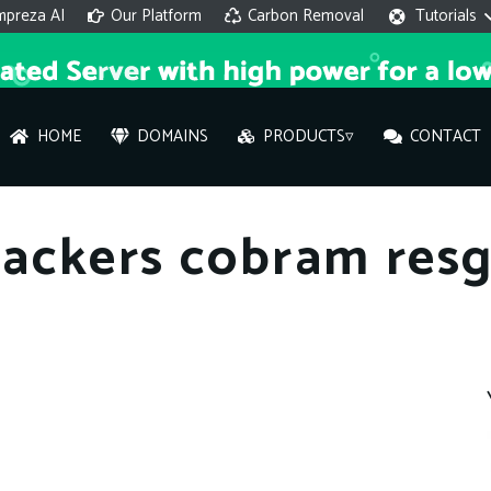
mpreza AI
Our Platform
Carbon Removal
Tutorials
HOME
DOMAINS
PRODUCTS▿
CONTACT
AI 
ackers cobram resg
On
Hi ther
you wi
What ser
What is 
How to a