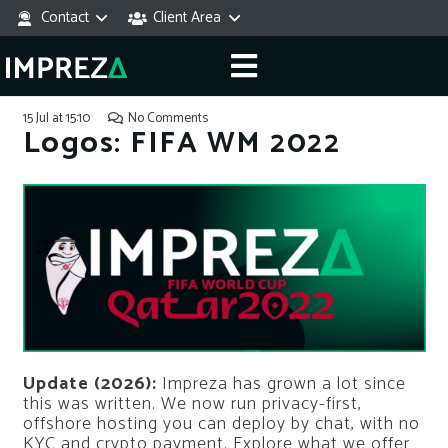
Contact
Client Area
15 Jul at 15:10
No Comments
Logos: FIFA WM 2022
Update (2026):
Impreza has grown a lot since
this was written. We now run privacy-first,
offshore hosting you can deploy by chat, with no
KYC and crypto payment. Explore what we offer