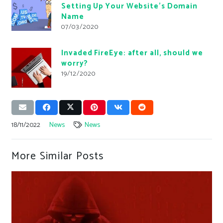
Setting Up Your Website’s Domain
Name
07/03/2020
Invaded FireEye: after all, should we
worry?
19/12/2020
18/11/2022
News
News
More Similar Posts