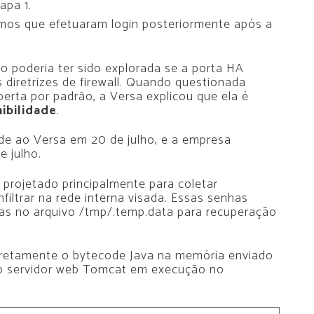
apa 1.
timos que efetuaram login posteriormente após a
ão poderia ter sido explorada se a porta HA
 diretrizes de firewall. Quando questionada
berta por padrão, a Versa explicou que ela é
nibilidade
.
ade ao Versa em 20 de julho, e a empresa
e julho.
​projetado principalmente para coletar
nfiltrar na rede interna visada. Essas senhas
as no arquivo /tmp/.temp.data para recuperação
scretamente o bytecode Java na memória enviado
no servidor web Tomcat em execução no