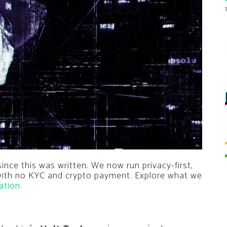
nce this was written. We now run privacy-first,
 with no KYC and crypto payment. Explore what we
ation
.