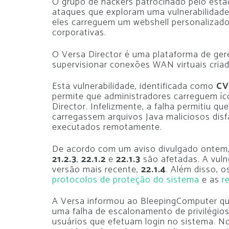
O grupo de hackers patrocinado pelo est
ataques que exploram uma vulnerabilidade
eles carreguem um webshell personalizado p
corporativas.
O Versa Director é uma plataforma de ge
supervisionar conexões WAN virtuais cria
Esta vulnerabilidade, identificada como
CV
permite que administradores carreguem íc
Director. Infelizmente, a falha permitiu qu
carregassem arquivos Java maliciosos dis
executados remotamente.
De acordo com um aviso divulgado ontem, 
21.2.3
,
22.1.2
e
22.1.3
são afetadas. A vuln
versão mais recente,
22.1.4
. Além disso, o
protocolos de proteção do sistema
e as
r
A Versa informou ao BleepingComputer que
uma falha de escalonamento de privilégios,
usuários que efetuam login no sistema. N