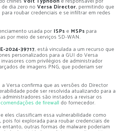
ado chinês
Volt Typhoon
é responsável por
 de dia zero no
Versa Director
, permitindo que
ara roubar credenciais e se infiltrar em redes
renciamento usada por
ISPs
e
MSPs
para
das por meio de serviços SD-WAN.
E-2024-39717
, está vinculada a um recurso que
ones personalizados para a GUI do Versa
e invasores com privilégios de administrador
farçados de imagens PNG, que poderiam ser
a Versa confirma que as versões do Director
erabilidade pode ser resolvida atualizando para a
s administradores são instados a revisar os
ecomendações de firewall
do fornecedor.
 eles classificam essa vulnerabilidade como
 pois foi explorada para roubar credenciais de
o entanto, outras formas de malware poderiam