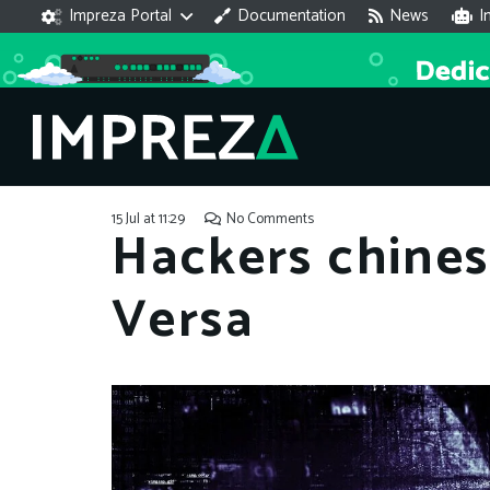
Impreza Portal
Documentation
News
I
15 Jul at 11:29
No Comments
Hackers chines
Versa