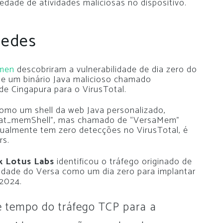
iedade de atividades maliciosas no dispositivo.
redes
umen
descobriram a vulnerabilidade de dia zero do
de um binário Java malicioso chamado
de Cingapura para o VirusTotal.
 como um shell da web Java personalizado,
cat_memShell”, mas chamado de “VersaMem”
tualmente tem zero detecções no VirusTotal, é
rs.
k Lotus Labs
identificou o tráfego originado de
idade do Versa como um dia zero para implantar
 2024.
e tempo do tráfego TCP para a