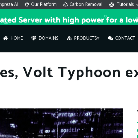
mpreza AI
Our Platform
Carbon Removal
Tutorials
HOME
DOMAINS
PRODUCTS▿
CONTACT
AI 
es, Volt Typhoon e
On
Hi ther
you wi
What ser
What is 
How to a