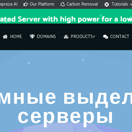
mpreza AI
Our Platform
Carbon Removal
Tutorials
HOME
DOMAINS
PRODUCTS▿
CONTACT
AI 
On
мные выде
Hi ther
you wi
серверы
What ser
What is 
How to a