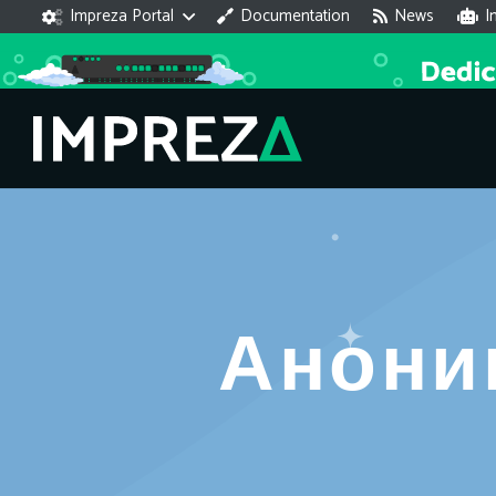
Impreza Portal
Documentation
News
I
Анони