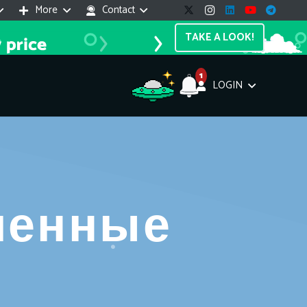
More
Contact
TAKE A LOOK!
1
LOGIN
Support Assistant
line — 24/7
ленные
e! I'm the
Impreza Host
AI assistant. Here's what I can help
th:
vices do you offer?
Search a domain name
the cheapest domain?
How to install SSL?
ccess cPanel?
What payment methods?