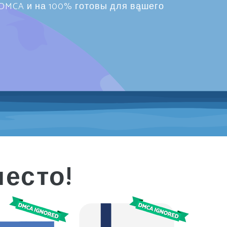
DMCA и на 100% готовы для вашего
есто!