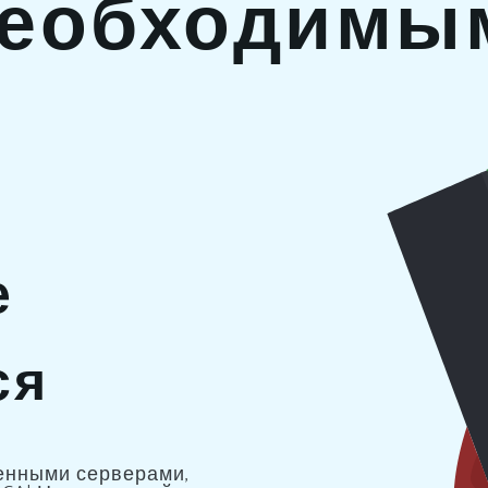
еобходимы
е
ся
енными серверами,