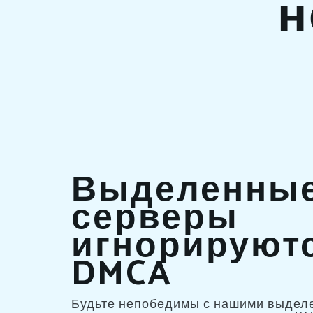
н
Выделенны
серверы
игнорируют
DMCA
Будьте непобедимы с нашими выдел