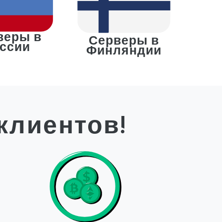
веры в
Серверы в
ссии
Финляндии
клиентов!