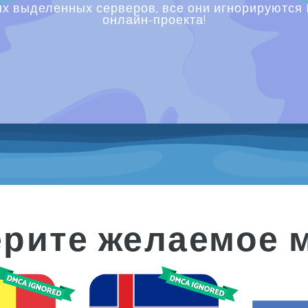
х выделенных серверов, все они игнорируются 
онлайн-проекта!
рите желаемое м